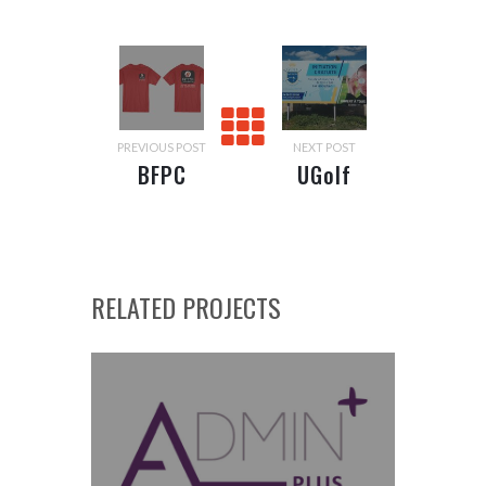
PREVIOUS POST
NEXT POST
BFPC
UGolf
Plomberie
Avignon
Châteaublanc
RELATED PROJECTS