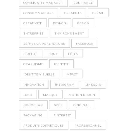
COMMUNITY MANAGER
CONFIANCE
CONSOMMATEURS
CREAPILLS
CRÈME
CRÉATIVITÉ
DESI-GN
DESIGN
ENTREPRISE
ENVIRONNEMENT
ESTHETICA PURE NATURE
FACEBOOK
FIDÉLITÉ
FONT
FÊTES
GRAPHISME
IDENTITÉ
IDENTITÉ VISUELLE
IMPACT
INNOVATION
INSTAGRAM
LINKEDIN
LOGO
MARQUE
MOTION DESIGN
NOUVEL AN
NOËL
ORIGINAL
PACKAGING
PINTEREST
PRODUITS COSMÉTIQUES
PROFESSIONNEL