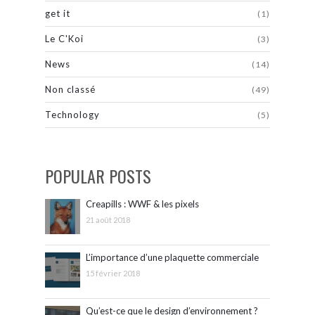
get it
(1)
Le C'Koi
(3)
News
(14)
Non classé
(49)
Technology
(5)
POPULAR POSTS
Creapills : WWF & les pixels
21 août 2018
L’importance d’une plaquette commerciale
15 février 2018
Qu’est-ce que le design d’environnement ?