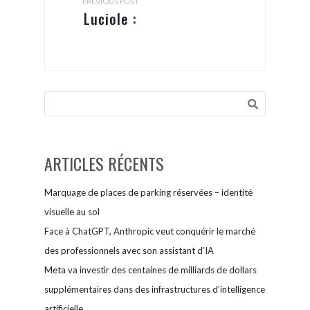
PREVIOUS POST
Luciole :
la police
d’écriture
conçue
spécifiquement
pour les
personnes
ARTICLES RÉCENTS
malvoyantes
Marquage de places de parking réservées – identité
visuelle au sol
Face à ChatGPT, Anthropic veut conquérir le marché
des professionnels avec son assistant d’IA
Meta va investir des centaines de milliards de dollars
supplémentaires dans des infrastructures d’intelligence
artificielle