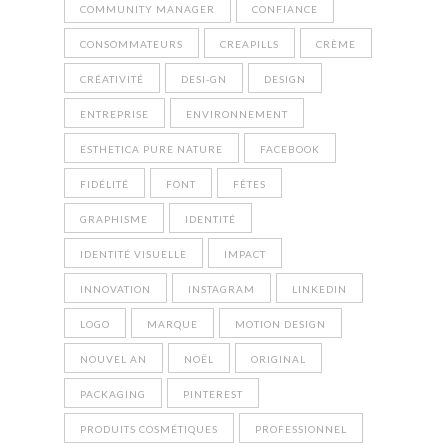
COMMUNITY MANAGER
CONFIANCE
CONSOMMATEURS
CREAPILLS
CRÈME
CRÉATIVITÉ
DESI-GN
DESIGN
ENTREPRISE
ENVIRONNEMENT
ESTHETICA PURE NATURE
FACEBOOK
FIDÉLITÉ
FONT
FÊTES
GRAPHISME
IDENTITÉ
IDENTITÉ VISUELLE
IMPACT
INNOVATION
INSTAGRAM
LINKEDIN
LOGO
MARQUE
MOTION DESIGN
NOUVEL AN
NOËL
ORIGINAL
PACKAGING
PINTEREST
PRODUITS COSMÉTIQUES
PROFESSIONNEL