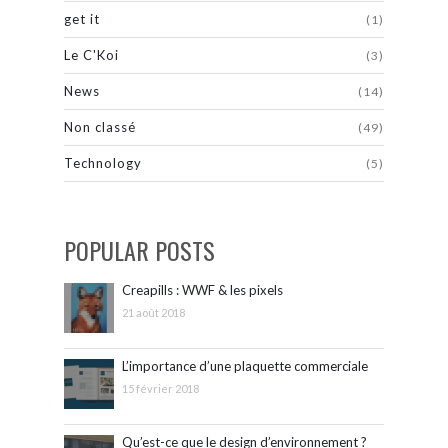
get it
(1)
Le C'Koi
(3)
News
(14)
Non classé
(49)
Technology
(5)
POPULAR POSTS
Creapills : WWF & les pixels
21 août 2018
L’importance d’une plaquette commerciale
15 février 2018
Qu’est-ce que le design d’environnement ?